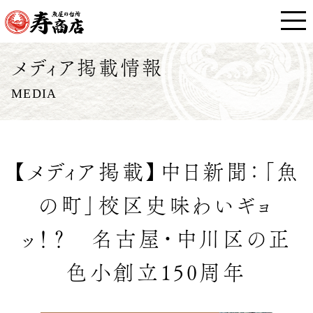
メディア掲載情報
MEDIA
【メディア掲載】中日新聞：「魚
の町」校区史味わいギョ
ッ！？ 名古屋・中川区の正
色小創立150周年